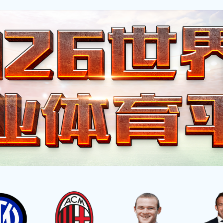
App
关于我们
体育头条
用户协议常见问答
味着什么？
下载平台，即表示您自愿接受本用户协议的全部条款并受其约束。
么？
容？