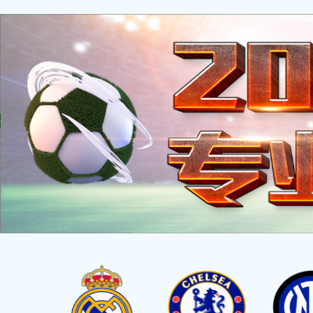
1. 我注册使用本平台意
注册或使用米兰体育网页版
2. 注册账号时需要注意什
3. 本平台提供哪些服务内