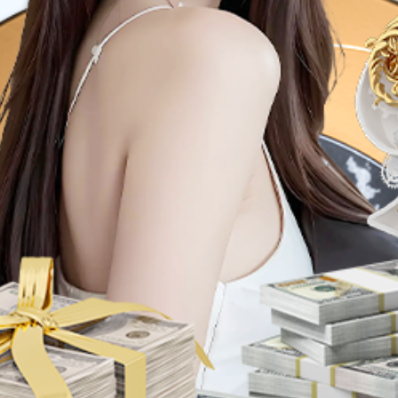
数据合规卓越平台
平台顺利通过 GDPR 与 ISO 多项认证，建立技术
安全新标准。
App下载
关于我们
隐私政策
服务协议
网站地图