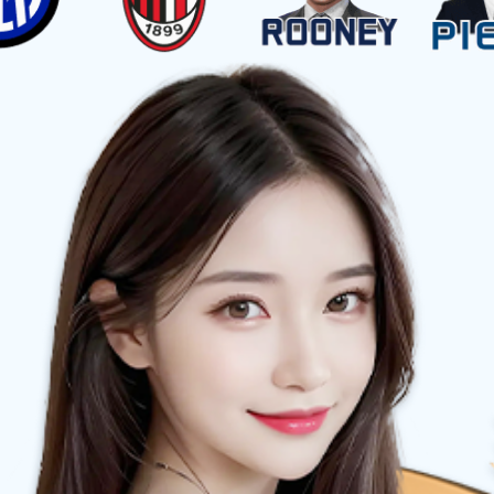
用时最短，却被欧足联旧规质疑
2026-06-08 16:00
29 次阅读
首页
/
体育头条
烈竞争中，波兰前锋罗伯特·莱万多夫斯基再次书写了属于自己
入个人欧冠第100球，以惊人的效率成为历史上达成这一成就
和掌声包围的纪录，却因为一个老生常谈的话题而蒙上阴影——
的“百球”含金量引发外界热议。