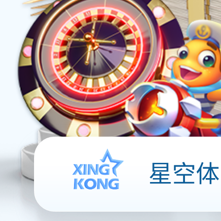
效率之王：
莱万的欧冠百球之路，
赛便跨过百球门槛，
面技术——抢点、头球
间，他凭借出色的身
性，让他成为欧冠赛
点球争议：
尽管莱万的百球效率
沿用的旧规，点球进球
球水分”较多。数据显
同期比例。批评者指
以总进球数衡量“百球