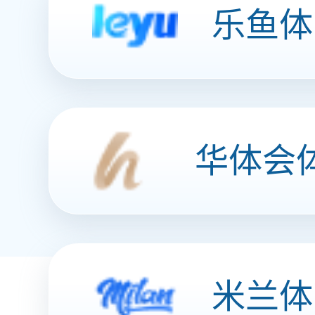
是一个球员在欧冠赛
来的征程中，他需要
竟，在欧冠历史上，
式，在这个精英俱乐
上一篇：
杨瀚森场均8次助攻打破新秀纪录，…
延伸阅读