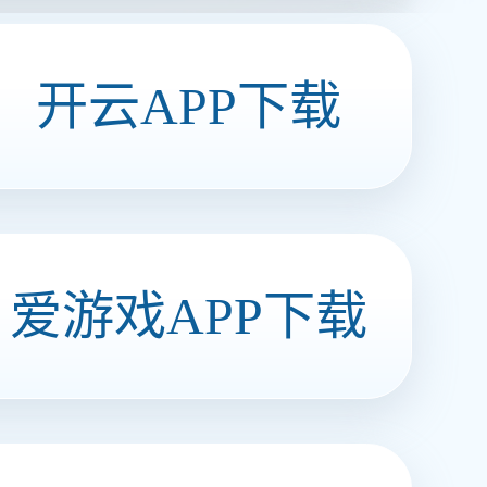
理素质与脚法的直接考验
历史上有不少球星因点
力。此外，即便剔除点
爆射、倒钩破门等精彩
万在欧冠赛场上持续输出
萨的宝刀不老，他的进
的效率之高举世公认，
方面，欧足联旧规遗留的
移，人们最终记住的将