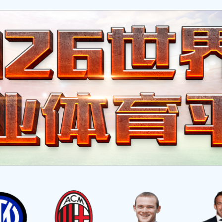
App
关于我们
体育头条
您畅享全球体育
门体育项目。
容实时更新
。