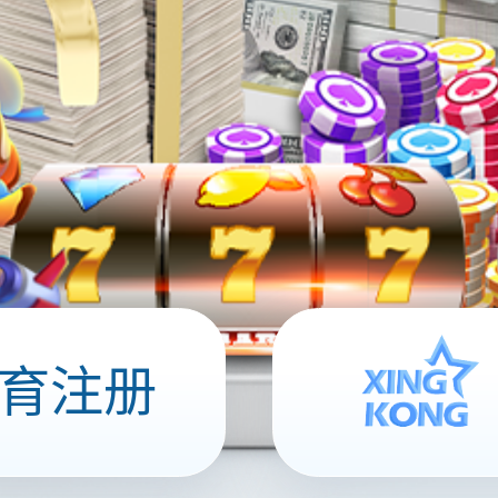
莱万如何用最短时间解锁百球成就
堪称一部效率至上的教科书。从2011年代表多特蒙德首秀至今，
打破了此前由梅西和C罗保持的纪录。在这段旅程中，莱万不仅展
、远射样样精通，更在关键战中屡次上演“大四喜”等神迹。尤
体对抗和门前嗅觉，几乎以一己之力扛起球队的进攻大旗。这种
场上最令后卫胆寒的终结者。
欧足联旧规下的“数据水分”从何而来
无可挑剔，但细心的统计者发现，他的进球中包含了一定数量的
在计算个人成就时并不会被加权处理，这导致部分评论者认为，
示，莱万欧冠生涯的点球进球占比约为12%，略高于梅西（约9%
出，点球机会往往依赖于队友创造或裁判判罚，而非纯粹的跑位
效率”有失公允。更有观点认为，欧足联旧规未能区分运动战进