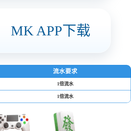
开云体育
万搏app官网登录入口