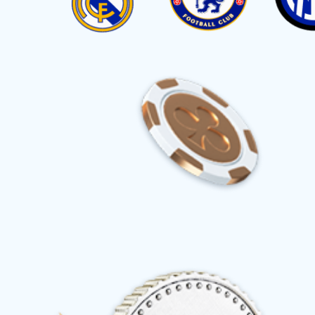
莱万欧冠百球
在欧冠历史射手榜的激
欧冠小组赛中，莱万攻
而，这一本该被鲜花
球价值的质疑，令莱万